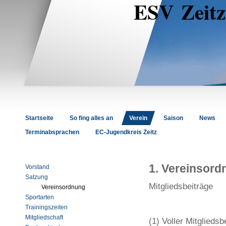
ESV Zeitz 
Startseite
So fing alles an
Verein
Saison
News
Terminabsprachen
EC-Jugendkreis Zeitz
1. Vereinsord
Vorstand
Satzung
Mitgliedsbeiträge
Vereinsordnung
Sportarten
Trainingszeiten
Mitgliedschaft
(1) Voller Mitgliedsb